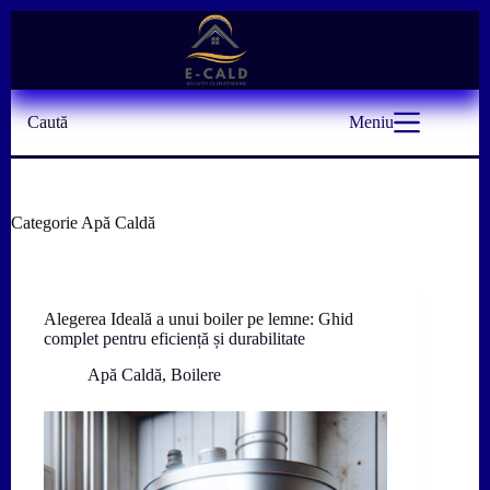
Sari
la
conținut
Caută
Meniu
Categorie
Apă Caldă
Alegerea Ideală a unui boiler pe lemne: Ghid
complet pentru eficiență și durabilitate
Apă Caldă
,
Boilere