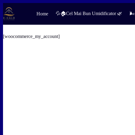
Sari
la
💦🏠Cel Mai Bun Umidificator 🌿
🌬
Home
conținut
[woocommerce_my_account]