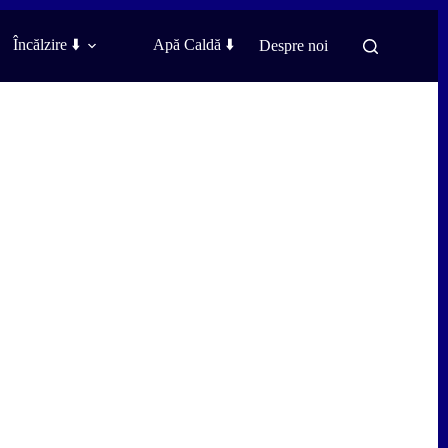
Încălzire ⬇️
Apă Caldă ⬇️
Despre noi