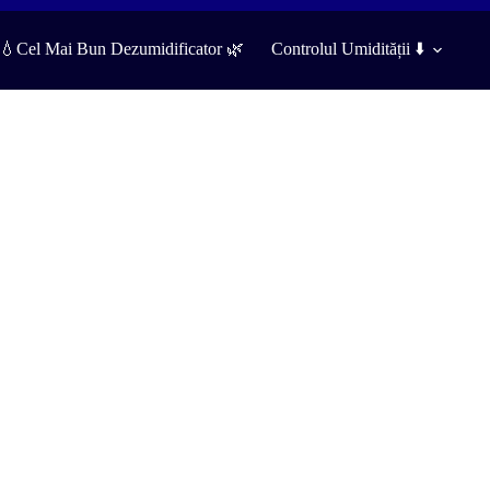
️💧Cel Mai Bun Dezumidificator 🌿
Controlul Umidității ⬇️