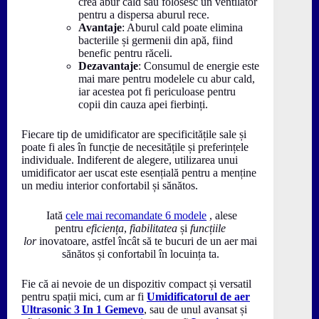
crea abur cald sau folosesc un ventilator
pentru a dispersa aburul rece.
Avantaje
: Aburul cald poate elimina
bacteriile și germenii din apă, fiind
benefic pentru răceli.
Dezavantaje
: Consumul de energie este
mai mare pentru modelele cu abur cald,
iar acestea pot fi periculoase pentru
copii din cauza apei fierbinți.
Fiecare tip de umidificator are specificitățile sale și
poate fi ales în funcție de necesitățile și preferințele
individuale. Indiferent de alegere, utilizarea unui
umidificator aer uscat este esențială pentru a menține
un mediu interior confortabil și sănătos.
Iată
cele mai recomandate 6 modele
, alese
pentru
eficiența
,
fiabilitatea
și
funcțiile
lor
inovatoare, astfel încât să te bucuri de un aer mai
sănătos și confortabil în locuința ta.
Fie că ai nevoie de un dispozitiv compact și versatil
pentru spații mici, cum ar fi
Umidificatorul de aer
Ultrasonic 3 In 1 Gemevo
, sau de unul avansat și