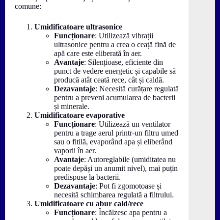
comune:
Umidificatoare ultrasonice
Funcționare
: Utilizează vibrații
ultrasonice pentru a crea o ceață fină de
apă care este eliberată în aer.
Avantaje
: Silențioase, eficiente din
punct de vedere energetic și capabile să
producă atât ceată rece, cât și caldă.
Dezavantaje
: Necesită curățare regulată
pentru a preveni acumularea de bacterii
și minerale.
Umidificatoare evaporative
Funcționare
: Utilizează un ventilator
pentru a trage aerul printr-un filtru umed
sau o fitilă, evaporând apa și eliberând
vaporii în aer.
Avantaje
: Autoreglabile (umiditatea nu
poate depăși un anumit nivel), mai puțin
predispuse la bacterii.
Dezavantaje
: Pot fi zgomotoase și
necesită schimbarea regulată a filtrului.
Umidificatoare cu abur cald/rece
Funcționare
: Încălzesc apa pentru a