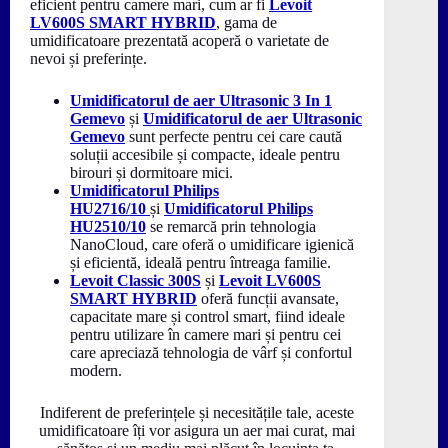
eficient pentru camere mari, cum ar fi
Levoit
LV600S SMART HYBRID
, gama de
umidificatoare prezentată acoperă o varietate de
nevoi și preferințe.
Umidificatorul de aer Ultrasonic 3 In 1
Gemevo
și
Umidificatorul de aer Ultrasonic
Gemevo
sunt perfecte pentru cei care caută
soluții accesibile și compacte, ideale pentru
birouri și dormitoare mici.
Umidificatorul Philips
HU2716/10
și
Umidificatorul Philips
HU2510/10
se remarcă prin tehnologia
NanoCloud, care oferă o umidificare igienică
și eficientă, ideală pentru întreaga familie.
Levoit Classic 300S
și
Levoit LV600S
SMART HYBRID
oferă funcții avansate,
capacitate mare și control smart, fiind ideale
pentru utilizare în camere mari și pentru cei
care apreciază tehnologia de vârf și confortul
modern.
Indiferent de preferințele și necesitățile tale, aceste
umidificatoare îți vor asigura un aer mai curat, mai