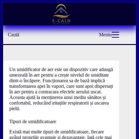
Sari
la
conținut
Caută
Meniu
Un umidificator de aer este un dispozitiv care adaugă
umezeală în aer pentru a crește nivelul de umiditate
dintr-o încăpere. Funcționarea sa de bază implică
transformarea apei în vapori, care sunt apoi dispersați
în aer pentru a contracara efectele aerului uscat.
Aceasta ajută la menținerea unui mediu sănătos și
confortabil, reducând iritațiile respiratorii și uscarea
pielii.
Tipuri de umidificatoare
Există mai multe tipuri de umidificatoare, fiecare
având propriile avantaje și dezavantaje. Iată cele mai