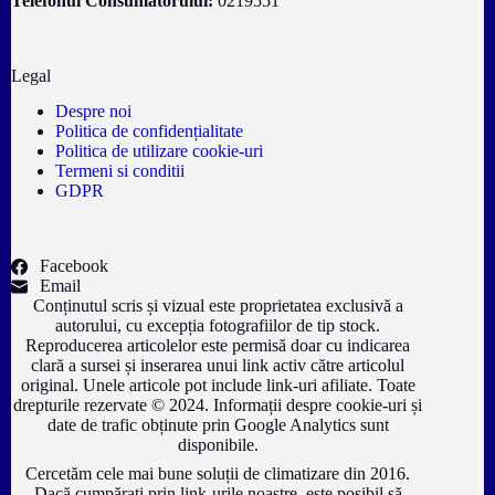
Telefonul Consumatorului:
0219551
Legal
Despre noi
Politica de confidențialitate
Politica de utilizare cookie-uri
Termeni si conditii
GDPR
Facebook
Email
Conținutul scris și vizual este proprietatea exclusivă a
autorului, cu excepția fotografiilor de tip stock.
Reproducerea articolelor este permisă doar cu indicarea
clară a sursei și inserarea unui link activ către articolul
original. Unele articole pot include link-uri afiliate. Toate
drepturile rezervate © 2024. Informații despre cookie-uri și
date de trafic obținute prin Google Analytics sunt
disponibile.
Cercetăm cele mai bune soluții de climatizare din 2016.
Dacă cumpărați prin link-urile noastre, este posibil să