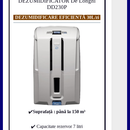
DEZUMIDIFICATOR De’Longhi
DD230P
DEZUMIDIFICARE EFICIENTĂ 30L/zi
✔️
Suprafață
: până la 150 m³
✔️ Capacitate rezervor 7 litri