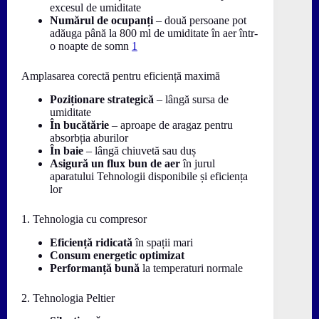
excesul de umiditate
Numărul de ocupanți
– două persoane pot
adăuga până la 800 ml de umiditate în aer într-
o noapte de somn
1
Amplasarea corectă pentru eficiență maximă
Poziționare strategică
– lângă sursa de
umiditate
În bucătărie
– aproape de aragaz pentru
absorbția aburilor
În baie
– lângă chiuvetă sau duș
Asigură un flux bun de aer
în jurul
aparatului Tehnologii disponibile și eficiența
lor
1. Tehnologia cu compresor
Eficiență ridicată
în spații mari
Consum energetic optimizat
Performanță bună
la temperaturi normale
2. Tehnologia Peltier