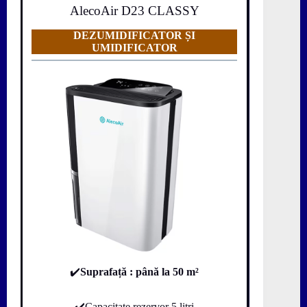
AlecoAir D23 CLASSY
DEZUMIDIFICATOR ȘI
UMIDIFICATOR
✔️
Suprafață
: până la 50 m²
✔️Capacitate rezervor 5 litri