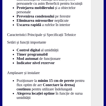
persoanele cu astm Beneficii pentru locuință
Protejarea mobilierului
și a obiectelor
personale
Prevenirea condensului
pe ferestre
Eliminarea mirosurilor
neplăcute
Uscarea rapidă
a rufelor în interior
Caracteristici Principale și Specificații Tehnice
Setări și funcții importante
Control digital
al umidității
Timer programabil
Mod automat
de funcționare
Indicator nivel rezervor
Amplasare și instalare
Poziționare la
minim 15 cm de perete
pentru
flux optim de aer
Conectare la drenaj
continuu
pentru utilizare îndelungată
Alegerea locației optime
în funcție de sursa
umidității