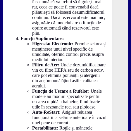
înseamnă că va trebui să îl golești mai
rar, ceea ce poate fi convenabil dacă
plănuiești să folosești dezumidificatorul
continuu. Dacă rezervorul este mai mic,
asigură-te că modelul are o funcție de
oprire automată când rezervorul este
plin.
Funcții Suplimentare:
Higrostat Electronic:
Permite setarea și
menținerea unui nivel specific de
umiditate, oferind control precis asupra
mediului interior.
Filtru de Aer:
Unele dezumidificatoare
vin cu filtre HEPA sau de carbon activ,
care pot elimina poluanții și alergenii
din aer, îmbunătățind astfel calitatea
aerului.
Funcția de Uscare a Rufelor:
Unele
modele au moduri specializate pentru
uscarea rapidă a hainelor, fiind foarte
utile în sezoanele reci sau ploioase.
Auto-ReStart:
Asigură reluarea
funcționării la setările anterioare în cazul
unei pene de curent.
Portabilitate:
Roțile și mânerele