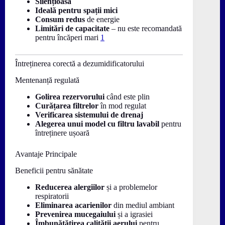
Silențioasă
Ideală pentru spații mici
Consum redus
de energie
Limitări de capacitate
– nu este recomandată
pentru încăperi mari
1
Întreținerea corectă a dezumidificatorului
Mentenanță regulată
Golirea rezervorului
când este plin
Curățarea filtrelor
în mod regulat
Verificarea sistemului de drenaj
Alegerea unui model cu filtru lavabil
pentru
întreținere ușoară
Avantaje Principale
Beneficii pentru sănătate
Reducerea alergiilor
și a problemelor
respiratorii
Eliminarea acarienilor
din mediul ambiant
Prevenirea mucegaiului
și a igrasiei
Îmbunătățirea calității aerului
pentru