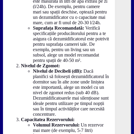
este măsurată în litri de apă extrasi pe zi
(l/24h). De exemplu, pentru camere
mari sau spații deschise, optează pentru
un dezumidificator cu o capacitate mai
mare, cum ar fi unul de 20-30 l/24h.
Suprafața Recomandată:
Verifică
specificațiile producătorului pentru a te
asigura că dezumidificatorul este potrivit
pentru suprafața camerei tale. De
exemplu, pentru un living sau un
subsol, alege un model recomandat
pentru spații de 40-50 m².
Nivelul de Zgomot:
Nivelul de Decibeli (dB):
Dacă
planifici să folosești dezumidificatorul în
dormitor sau în alte zone unde liniștea
este importantă, alege un model cu un
nivel de zgomot redus (sub 40 dB).
Dezumidificatoarele mai silențioase sunt
ideale pentru utilizare pe timpul nopții
sau în timpul activităților care necesită
concentrare.
Capacitatea Rezervorului:
Volumul Rezervorului:
Un rezervor
mai mare (de exemplu, 5-7 litri)