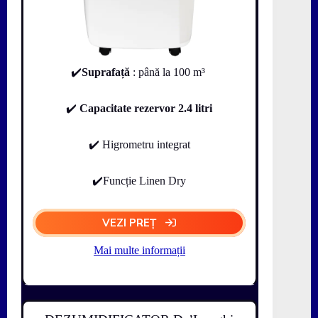
✔️
Suprafață
: până la 100 m³
✔️
Capacitate rezervor 2.4 litri
✔️ Higrometru integrat
✔️Funcție Linen Dry
VEZI PREȚ
Mai multe informații