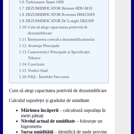
Turbionaire Smart 16M
DEZUMIDIFICATOR Heinner HDU-M10
DEZUMIDIFICATOR Rowenta DH4236F0
DEZUMIDIFICATOR De’Longhi DD230P
Cum să alegi capacitatea potrivită de
dezumidificare
Întreținerea corectă a dezumidificatorului
Avantaje Principale
Caracteristici Principale și Specificații
Tehnice
Concluzie
Verdict final
FAQ – Întrebări Frecvente
Cum să alegi capacitatea potrivită de dezumidificare
Calculul suprafeței și gradului de umiditate
Mărimea încăperii
– calculează suprafața în
metri pătrați
Nivelul actual de umiditate
– folosește un
higrometru
Sursa umidității
– identifică de unde provine