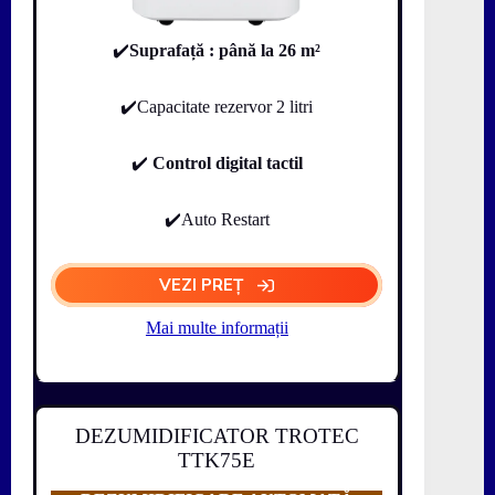
✔️
Suprafață
: până la 26 m²
✔️Capacitate rezervor 2 litri
✔️
Control digital tactil
✔️Auto Restart
VEZI PREȚ
Mai multe informații
DEZUMIDIFICATOR TROTEC
TTK75E