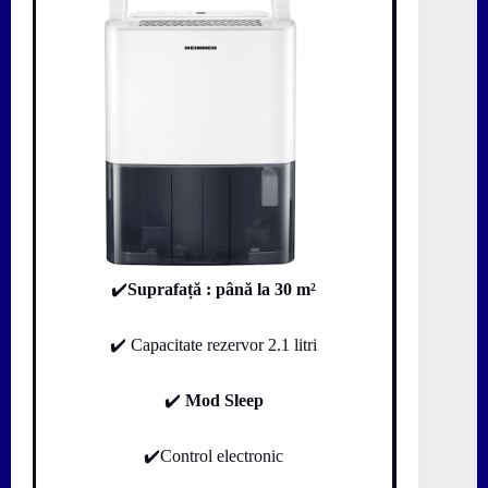
✔️
Suprafață
: până la 30 m²
✔️ Capacitate rezervor 2.1 litri
✔️
Mod Sleep
✔️Control electronic