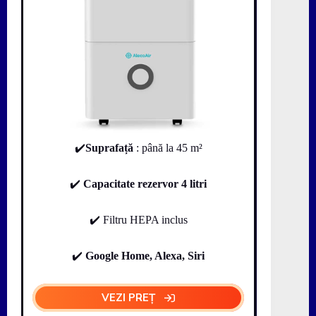
✔️
Suprafață
: până la 45 m²
✔️
Capacitate rezervor 4 litri
✔️ Filtru HEPA inclus
✔️
Google Home, Alexa, Siri
VEZI PREȚ