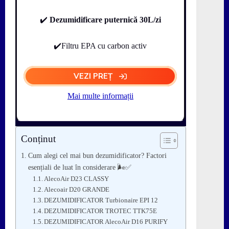
✔️
Dezumidificare puternică 30L/zi
✔️Filtru EPA cu carbon activ
VEZI PREȚ
Mai multe informații
Conținut
Cum alegi cel mai bun dezumidificator? Factori
esențiali de luat în considerare 🌬️✅
AlecoAir D23 CLASSY
Alecoair D20 GRANDE
DEZUMIDIFICATOR Turbionaire EPI 12
DEZUMIDIFICATOR TROTEC TTK75E
DEZUMIDIFICATOR AlecoAir D16 PURIFY