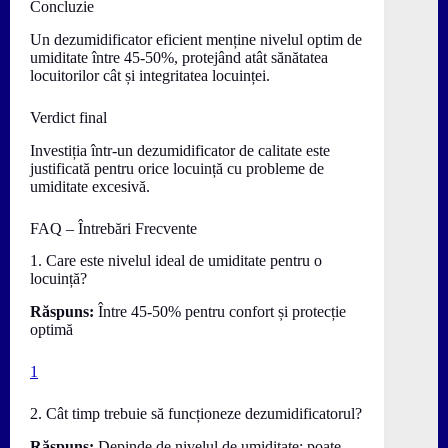
Concluzie
Un dezumidificator eficient menține nivelul optim de
umiditate între 45-50%, protejând atât sănătatea
locuitorilor cât și integritatea locuinței.
Verdict final
Investiția într-un dezumidificator de calitate este
justificată pentru orice locuință cu probleme de
umiditate excesivă.
FAQ – Întrebări Frecvente
1. Care este nivelul ideal de umiditate pentru o
locuință?
Răspuns:
Între 45-50% pentru confort și protecție
optimă
1
2. Cât timp trebuie să funcționeze dezumidificatorul?
Răspuns:
Depinde de nivelul de umiditate; poate