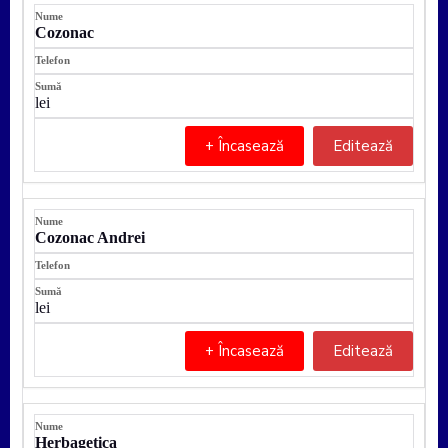
Cozonac
lei
+ Încasează
Editează
Cozonac Andrei
lei
+ Încasează
Editează
Herbagetica