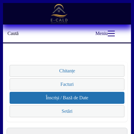
Sari
la
conținut
Caută
Meniu
Chitanțe
Facturi
Înscriși / Bază de Date
Setări