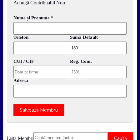
Adaugă Contribuabil Nou
Nume și Prenume *
Telefon
Sumă Default
CUI / CIF
Reg. Com.
Adresa
Salvează Membru
Caută
Listă Membri