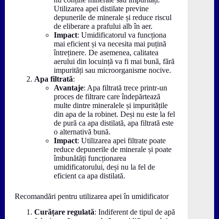
Utilizarea apei distilate previne
depunerile de minerale și reduce riscul
de eliberare a prafului alb în aer.
Impact
: Umidificatorul va funcționa
mai eficient și va necesita mai puțină
întreținere. De asemenea, calitatea
aerului din locuință va fi mai bună, fără
impurități sau microorganisme nocive.
Apa filtrată
:
Avantaje
: Apa filtrată trece printr-un
proces de filtrare care îndepărtează
multe dintre mineralele și impuritățile
din apa de la robinet. Deși nu este la fel
de pură ca apa distilată, apa filtrată este
o alternativă bună.
Impact
: Utilizarea apei filtrate poate
reduce depunerile de minerale și poate
îmbunătăți funcționarea
umidificatorului, deși nu la fel de
eficient ca apa distilată.
Recomandări pentru utilizarea apei în umidificator
Curățare regulată
: Indiferent de tipul de apă