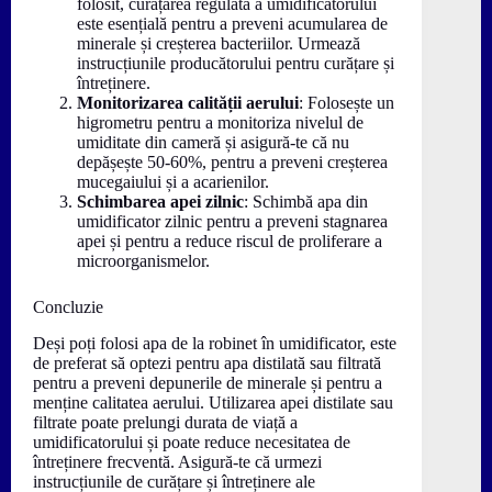
folosit, curățarea regulată a umidificatorului
este esențială pentru a preveni acumularea de
minerale și creșterea bacteriilor. Urmează
instrucțiunile producătorului pentru curățare și
întreținere.
Monitorizarea calității aerului
: Folosește un
higrometru pentru a monitoriza nivelul de
umiditate din cameră și asigură-te că nu
depășește 50-60%, pentru a preveni creșterea
mucegaiului și a acarienilor.
Schimbarea apei zilnic
: Schimbă apa din
umidificator zilnic pentru a preveni stagnarea
apei și pentru a reduce riscul de proliferare a
microorganismelor.
Concluzie
Deși poți folosi apa de la robinet în umidificator, este
de preferat să optezi pentru apa distilată sau filtrată
pentru a preveni depunerile de minerale și pentru a
menține calitatea aerului. Utilizarea apei distilate sau
filtrate poate prelungi durata de viață a
umidificatorului și poate reduce necesitatea de
întreținere frecventă. Asigură-te că urmezi
instrucțiunile de curățare și întreținere ale