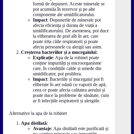
formă de depuneri. Aceste minerale se
pot acumula în rezervor și pe alte
componente ale umidificatorului.
Impact
: Depunerile de minerale pot
afecta eficiența și durata de viață a
umidificatorului. De asemenea, pot duce
la eliberarea de praf alb în aer, care
poate irita căile respiratorii și poate
afecta persoanele cu alergii sau astm.
Creșterea bacteriilor și a mucegaiului
:
Explicație
: Apa de la robinet poate
conține impurități și microorganisme
care, în condițiile calde și umede din
umidificator, pot prolifera.
Impact
: Bacteriile și mucegaiul pot fi
eliberate în aer odată cu vaporii de apă,
ceea ce poate afecta calitatea aerului și
poate duce la probleme de sănătate, cum
ar fi infecțiile respiratorii și alergiile.
Alternative la apa de la robinet
Apa distilată
:
Avantaje
: Apa distilată este purificată și
nu conține minerale sau impurități.