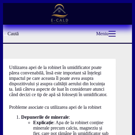
Sari
la
conținut
Caută
Meniu
Utilizarea apei de la robinet în umidificator poate
părea convenabilă, însă este important să înțelegi
impactul pe care aceasta îl poate avea asupra
dispozitivului și asupra calității aerului din locuința
ta. Iată câteva aspecte de luat în considerare atunci
când decizi ce tip de apă să folosești în umidificator.
Probleme asociate cu utilizarea apei de la robinet
Depunerile de minerale
:
Explicație
: Apa de la robinet conține
minerale precum calciu, magneziu și
fier, care pot rămâne în umidificator sub