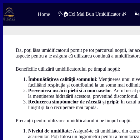
Sari
la
💦🏠Cel Mai Bun Umidificator 🌿
🌬
Home
conținut
Da, poți lăsa umidificatorul pornit pe tot parcursul nopții, iar ac
aspecte pentru a te asigura că utilizarea continuă a umidificatorul
Beneficiile utilizării umidificatorului pe timpul nopții:
Îmbunătățirea calității somnului
: Menținerea unui nivel
facilitând respirația și contribuind la un somn mai odihnit
Prevenirea uscării pielii și a mucoaselor
: Aerul uscat p
la menținerea hidratării acestora, prevenind disconfortul.
Reducerea simptomelor de răceală și gripă
: În cazul 
liniștit și la o recuperare mai rapidă.
Precauții pentru utilizarea umidificatorului pe timpul nopții:
Nivelul de umiditate
: Asigură-te că umiditatea din cam
acarienilor. Poți folosi un higrometru pentru a monitoriza