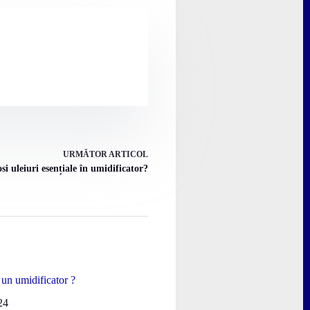
URMĂTOR
ARTICOL
osi uleiuri esențiale în umidificator?
 un umidificator ?
24