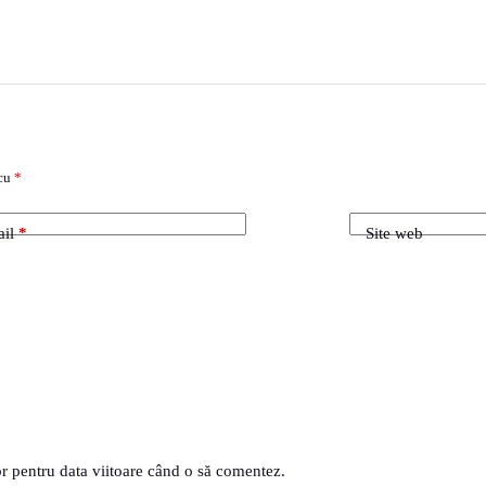
 cu
*
il
*
Site web
or pentru data viitoare când o să comentez.