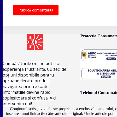
Publică comentariul
Protecția Consumato
Cumpărăturile online pot fi o
experiență frustrantă. Cu zeci de
opțiuni disponibile pentru
aproape fiecare produs,
navigarea printre toate
informațiile devine rapid
Telefonul Consumato
copleșitoare și confuză. Aici
intervenim noi!
Conținutul scris și vizual este proprietatea exclusivă a autorului, 
inserarea unui link activ către articolul original. Unele articole pot 