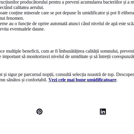
rucțiunilor producătorului pentru a preveni acumularea bacteriilor și a 
ctând calitatea aerului.
oate conține minerale care se pot depune în umidificator și pot fi elibera
estui fenomen.
rne au o funcție de oprire automată atunci când nivelul de apă este scăzu
 evita eventualele daune.
e multiple beneficii, cum ar fi îmbunătățirea calității somnului, prevenir
 important să monitorizezi nivelul de umiditate și să întreții corespunzăt
ent și sigur pe parcursul nopții, consultă selecția noastră de top. Desco
mn sănătos și confortabil.
Vezi cele mai bune umidificatoare
.