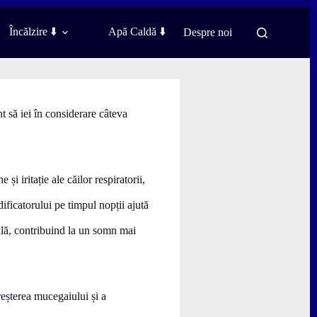
Încălzire ⬇️
Apă Caldă ⬇️
Despre noi
nt să iei în considerare câteva
i iritație ale căilor respiratorii,
ificatorului pe timpul nopții ajută
zală, contribuind la un somn mai
eșterea mucegaiului și a