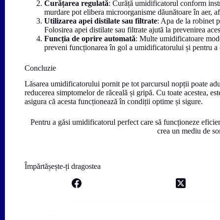
Curățarea regulată
: Curăță umidificatorul conform inst
murdare pot elibera microorganisme dăunătoare în aer, afe
Utilizarea apei distilate sau filtrate
: Apa de la robinet p
Folosirea apei distilate sau filtrate ajută la prevenirea ac
Funcția de oprire automată
: Multe umidificatoare mode
preveni funcționarea în gol a umidificatorului și pentru a
Concluzie
Lăsarea umidificatorului pornit pe tot parcursul nopții poate aduc
reducerea simptomelor de răceală și gripă. Cu toate acestea, este
asigura că acesta funcționează în condiții optime și sigure.
Pentru a găsi umidificatorul perfect care să funcționeze efici
crea un mediu de so
Împărtășește-ți dragostea