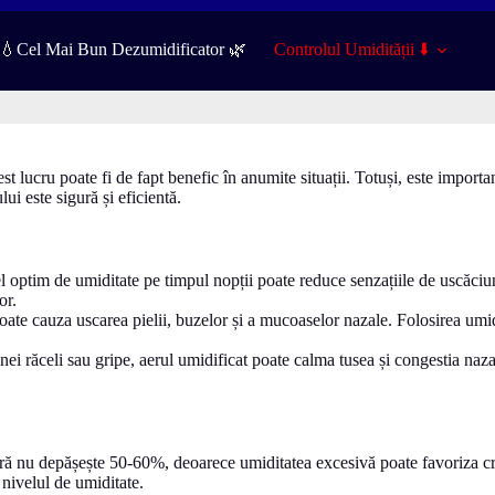
️💧Cel Mai Bun Dezumidificator 🌿
Controlul Umidității ⬇️
est lucru poate fi de fapt benefic în anumite situații. Totuși, este importa
ui este sigură și eficientă.
 optim de umiditate pe timpul nopții poate reduce senzațiile de uscăciune ș
or.
oate cauza uscarea pielii, buzelor și a mucoaselor nazale. Folosirea umid
unei răceli sau gripe, aerul umidificat poate calma tusea și congestia na
eră nu depășește 50-60%, deoarece umiditatea excesivă poate favoriza cr
 nivelul de umiditate.