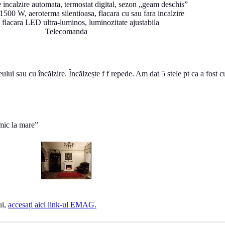
 incalzire automata, termostat digital, sezon „geam deschis”
 1500 W, aeroterma silentioasa, flacara cu sau fara incalzire
 flacara LED ultra-luminos, luminozitate ajustabila
Telecomanda
ui sau cu încălzire. Încălzește f f repede. Am dat 5 stele pt ca a fost 
 mic la mare”
ui,
accesați aici link-ul EMAG.