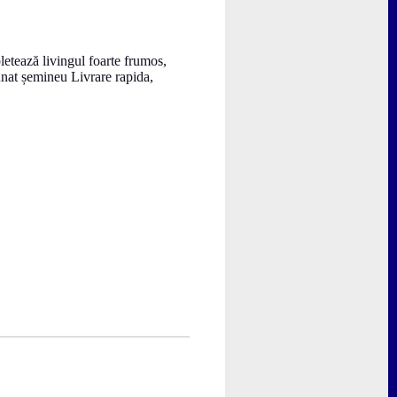
etează livingul foarte frumos,
nunat șemineu Livrare rapida,