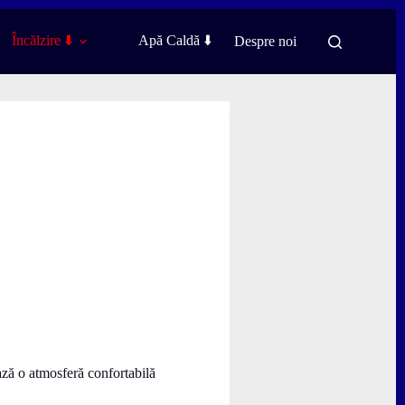
Încălzire ⬇️
Apă Caldă ⬇️
Despre noi
ază o atmosferă confortabilă