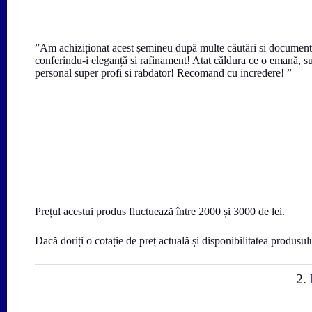
”Am achiziționat acest șemineu după multe căutări si documenta
conferindu-i eleganță si rafinament! Atat căldura ce o emană, sune
personal super profi si rabdator! Recomand cu incredere! ”
Prețul acestui produs fluctuează între 2000 și 3000 de lei.
Dacă doriți o cotație de preț actuală și disponibilitatea produsul
2.