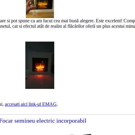
re si pot spune ca am facut cea mai bună alegere. Este excelent! Compl
tul, cat si efectul atât de realist al flăcărilor oferă un plus acestui mi
ui,
accesați aici link-ul EMAG
.
Focar semineu electric incorporabil