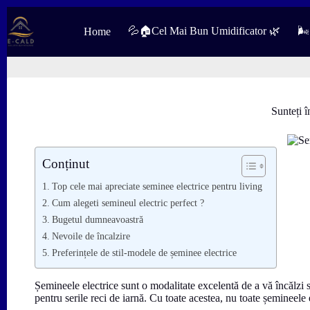
Sari
la
💦🏠Cel Mai Bun Umidificator 🌿
🌬
Home
conținut
Sunteți î
Conținut
Top cele mai apreciate seminee electrice pentru living
Cum alegeti semineul electric perfect ?
Bugetul dumneavoastră
Nevoile de încalzire
Preferințele de stil-modele de șeminee electrice
Șemineele electrice sunt o modalitate excelentă de a vă încălzi 
pentru serile reci de iarnă. Cu toate acestea, nu toate șemineele e