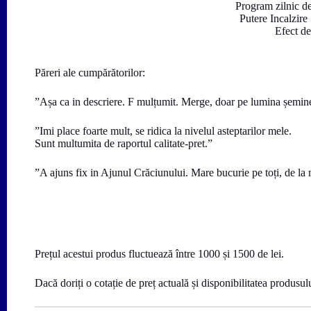
Program zilnic de
Putere Incalzire
Efect de
Păreri ale cumpărătorilor:
”Așa ca in descriere. F mulțumit. Merge, doar pe lumina șemineul
”Imi place foarte mult, se ridica la nivelul asteptarilor mele.
Sunt multumita de raportul calitate-pret.”
”A ajuns fix in Ajunul Crăciunului. Mare bucurie pe toți, de la
Prețul acestui produs fluctuează între 1000 și 1500 de lei.
Dacă doriți o cotație de preț actuală și disponibilitatea produsul