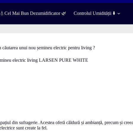
️💧Cel Mai Bun Dezumidificator 🌿
Controlul Umidității ⬇️
n căutarea unui nou șemineu electric pentru living ?
spațiul din sufragerie. Acestea oferă căldură și ambianță, precum și cree
lectrice sunt create la fel.