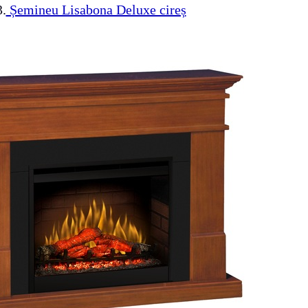
3.
Șemineu Lisabona Deluxe cireș