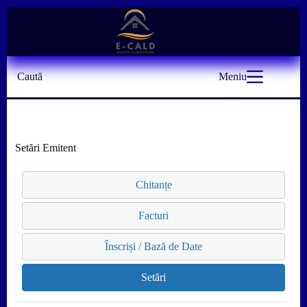
Sari
la
conținut
Caută
Meniu
Setări Emitent
Chitanțe
Facturi
Înscriși / Bază de Date
Setări