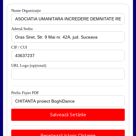
Nume Organizație
Adresă Sediu
CIF / CUI
URL Logo (opțional)
Prefix Fișier PDF
Salvează Setările
Resetează Istoric Chitanțe