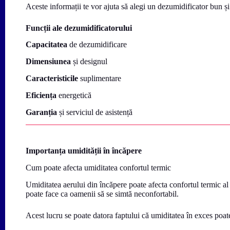
Aceste informații te vor ajuta să alegi un dezumidificator bun și 
Funcții ale dezumidificatorului
Capacitatea
de dezumidificare
Dimensiunea
și designul
Caracteristicile
suplimentare
Eficiența
energetică
Garanția
și serviciul de asistență
Importanța umidității în încăpere
Cum poate afecta umiditatea confortul termic
Umiditatea aerului din încăpere poate afecta confortul termic a
poate face ca oamenii să se simtă neconfortabil.
Acest lucru se poate datora faptului că umiditatea în exces poate