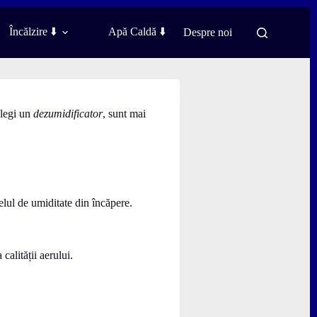
Încălzire ⬇️
Apă Caldă ⬇️
Despre noi
alegi un
dezumidificator
, sunt mai
lul de umiditate din încăpere.
calității aerului.