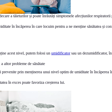
care a tăieturilor și poate înrăutăți simptomele afecțiunilor respiratori
ditate în încăperea în care locuim pentru a ne menține sănătatea și conf
ține acest nivel, putem folosi un
umidificator
sau un dezumidificator, în 
 a altor probleme de sănătate
i prevenite prin menținerea unui nivel optim de umiditate în încăperea î
tea în exces poate favoriza creșterea lui.