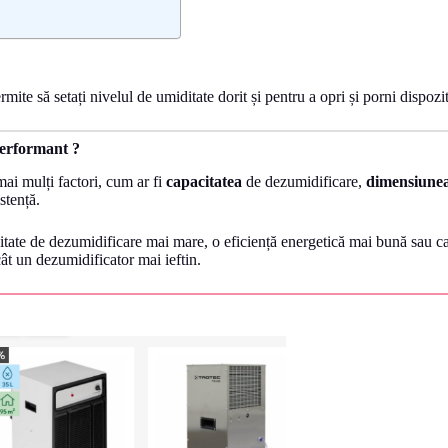
te să setați nivelul de umiditate dorit și pentru a opri și porni dispozi
performant ?
ai mulți factori, cum ar fi
capacitatea
de dezumidificare,
dimensiune
stență.
e de dezumidificare mai mare, o eficiență energetică mai bună sau cara
t un dezumidificator mai ieftin.