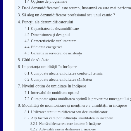
Opțiune de programare
Dacă dezumidificatorul este scump, înseamnă ca este mai perform
Să aleg un dezumidificator profesional sau unul casnic ?
Funcții ale dezumidificatorului
Capacitatea de dezumidificare
Dimensiunea și designul
Caracteristicile suplimentare
Eficiența energetică
Garanția și serviciul de asistență
Ghid de sănătate
Importanța umidității în încăpere
Cum poate afecta umiditatea confortul termic
Cum poate afecta umiditatea sănătatea
Nivelul optim de umiditate în încăpere
Intervalul de umiditate optimă
Cum poate ajuta umiditatea optimă la prevenirea mucegaiului și
Modalități de monitorizare și menținere a umidității în încăpere
Utilizarea unui umidificator sau dezumidificator
Alți factori care pot influența umiditatea în încăpere
Numărul de oameni care locuiesc în încăpere
Activitățile care se desfășoară în încăpere