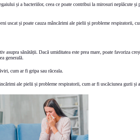
ului și a bacteriilor, ceea ce poate contribui la mirosuri neplăcute și p
eni uscat și poate cauza mâncărimi ale pielii și probleme respiratorii, cu
v asupra sănătății. Dacă umiditatea este prea mare, poate favoriza creșt
tea generală.
iri, cum ar fi gripa sau răceala.
ărimi ale pielii și probleme respiratorii, cum ar fi uscăciunea gurii și a 