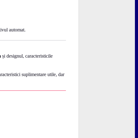
tivul automat.
a
și designul, caracteristicile
cteristici suplimentare utile, dar