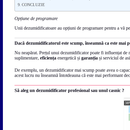
CONCLUZIE
Opțiune de programare
Unii dezumidificatoare au opțiuni de programare pentru a vă permi
Dacă dezumidificatorul este scump, înseamnă ca este mai 
Nu neapărat. Prețul unui dezumidificator poate fi influențat de m
suplimentare,
eficiența
energetică și
garanția
și serviciul de asi
De exemplu, un dezumidificator mai scump poate avea o capacitat
acest lucru nu înseamnă întotdeauna că este mai performant decâ
Să aleg un dezumidificator profesional sau unul casnic ?