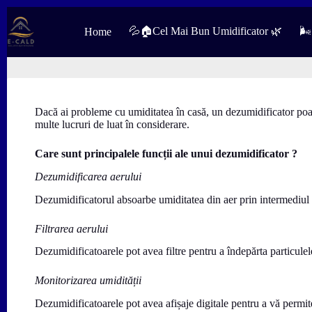
Sari
la
💦🏠Cel Mai Bun Umidificator 🌿
🌬
Home
conținut
Dacă ai probleme cu umiditatea în casă, un dezumidificator poat
multe lucruri de luat în considerare.
Care sunt principalele funcții ale unui dezumidificator ?
Dezumidificarea aerului
Dezumidificatorul absoarbe umiditatea din aer prin intermediul 
Filtrarea aerului
Dezumidificatoarele pot avea filtre pentru a îndepărta particulele 
Monitorizarea umidității
Dezumidificatoarele pot avea afișaje digitale pentru a vă permit