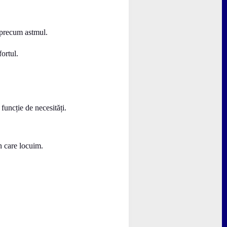
i precum astmul.
ortul.
funcție de necesități.
n care locuim.