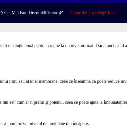
️💧Cel Mai Bun Dezumidificator 🌿
Controlul Umidității ⬇️
e fi o soluție bună pentru a o ține la un nivel normal. Dar atunci când 
unui filtru sau al unei membrane, ceea ce înseamnă că poate reduce nive
din aer, cum ar fi praful și polenul, ceea ce poate ajuta la îmbunătățirea 
e să monitorizați nivelul de umiditate din încăpere.